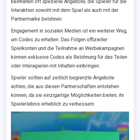
beinhalten oft spezielle Angebote, die Spieler für die
Interaktion sowohl mit dem Spiel als auch mit der
Partnermarke belohnen.
Engagement in sozialen Medien ist ein weiterer Weg,
um Codes zu erhalten. Das Folgen offizieller
Spielkonten und die Teilnahme an Werbekampagnen
können exklusive Codes als Belohnung für das Teilen
oder Interagieren mit Inhalten einbringen.
Spieler sollten auf zeitlich begrenzte Angebote
achten, die aus diesen Partnerschaften entstehen
können, da sie einzigartige Möglichkeiten bieten, ihr
Spielerlebnis erheblich zu verbessern.