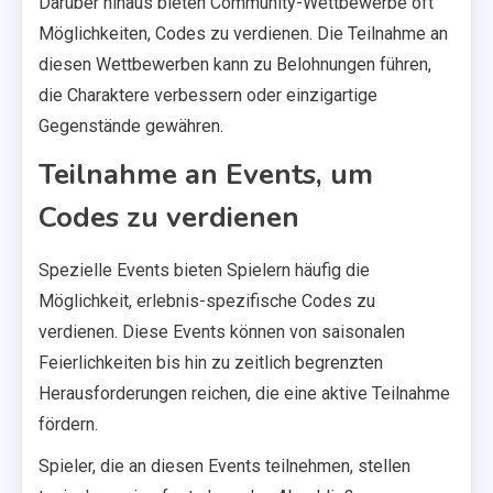
Darüber hinaus bieten Community-Wettbewerbe oft
Möglichkeiten, Codes zu verdienen. Die Teilnahme an
diesen Wettbewerben kann zu Belohnungen führen,
die Charaktere verbessern oder einzigartige
Gegenstände gewähren.
Teilnahme an Events, um
Codes zu verdienen
Spezielle Events bieten Spielern häufig die
Möglichkeit, erlebnis-spezifische Codes zu
verdienen. Diese Events können von saisonalen
Feierlichkeiten bis hin zu zeitlich begrenzten
Herausforderungen reichen, die eine aktive Teilnahme
fördern.
Spieler, die an diesen Events teilnehmen, stellen