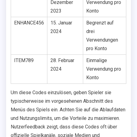
Dezember
Verwendung pro
2023
Konto
ENHANCE456
15. Januar
Begrenzt auf
2024
drei
Verwendungen
pro Konto
ITEM789
28. Februar
Einmalige
2024
Verwendung pro
Konto
Um diese Codes einzulösen, geben Spieler sie
typischerweise im vorgesehenen Abschnitt des
Menüs des Spiels ein. Achten Sie auf die Ablaufdaten
und Nutzungslimits, um die Vorteile zu maximieren.
Nutzerfeedback zeigt, dass diese Codes oft über
offizielle Spielkanäle, soziale Medien und