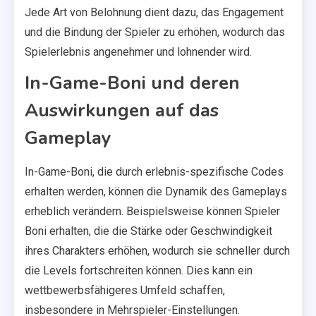
Jede Art von Belohnung dient dazu, das Engagement
und die Bindung der Spieler zu erhöhen, wodurch das
Spielerlebnis angenehmer und lohnender wird.
In-Game-Boni und deren
Auswirkungen auf das
Gameplay
In-Game-Boni, die durch erlebnis-spezifische Codes
erhalten werden, können die Dynamik des Gameplays
erheblich verändern. Beispielsweise können Spieler
Boni erhalten, die die Stärke oder Geschwindigkeit
ihres Charakters erhöhen, wodurch sie schneller durch
die Levels fortschreiten können. Dies kann ein
wettbewerbsfähigeres Umfeld schaffen,
insbesondere in Mehrspieler-Einstellungen.