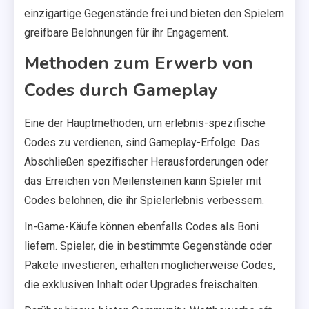
einzigartige Gegenstände frei und bieten den Spielern
greifbare Belohnungen für ihr Engagement.
Methoden zum Erwerb von
Codes durch Gameplay
Eine der Hauptmethoden, um erlebnis-spezifische
Codes zu verdienen, sind Gameplay-Erfolge. Das
Abschließen spezifischer Herausforderungen oder
das Erreichen von Meilensteinen kann Spieler mit
Codes belohnen, die ihr Spielerlebnis verbessern.
In-Game-Käufe können ebenfalls Codes als Boni
liefern. Spieler, die in bestimmte Gegenstände oder
Pakete investieren, erhalten möglicherweise Codes,
die exklusiven Inhalt oder Upgrades freischalten.