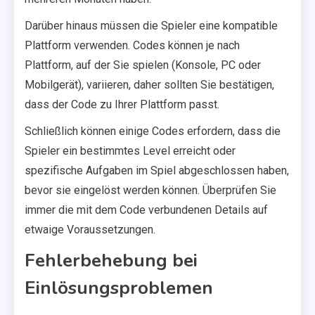
Darüber hinaus müssen die Spieler eine kompatible
Plattform verwenden. Codes können je nach
Plattform, auf der Sie spielen (Konsole, PC oder
Mobilgerät), variieren, daher sollten Sie bestätigen,
dass der Code zu Ihrer Plattform passt.
Schließlich können einige Codes erfordern, dass die
Spieler ein bestimmtes Level erreicht oder
spezifische Aufgaben im Spiel abgeschlossen haben,
bevor sie eingelöst werden können. Überprüfen Sie
immer die mit dem Code verbundenen Details auf
etwaige Voraussetzungen.
Fehlerbehebung bei
Einlösungsproblemen