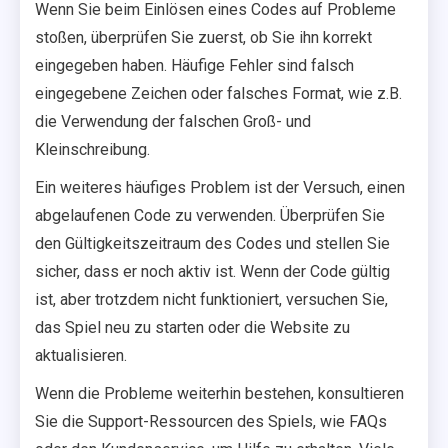
Wenn Sie beim Einlösen eines Codes auf Probleme
stoßen, überprüfen Sie zuerst, ob Sie ihn korrekt
eingegeben haben. Häufige Fehler sind falsch
eingegebene Zeichen oder falsches Format, wie z.B.
die Verwendung der falschen Groß- und
Kleinschreibung.
Ein weiteres häufiges Problem ist der Versuch, einen
abgelaufenen Code zu verwenden. Überprüfen Sie
den Gültigkeitszeitraum des Codes und stellen Sie
sicher, dass er noch aktiv ist. Wenn der Code gültig
ist, aber trotzdem nicht funktioniert, versuchen Sie,
das Spiel neu zu starten oder die Website zu
aktualisieren.
Wenn die Probleme weiterhin bestehen, konsultieren
Sie die Support-Ressourcen des Spiels, wie FAQs