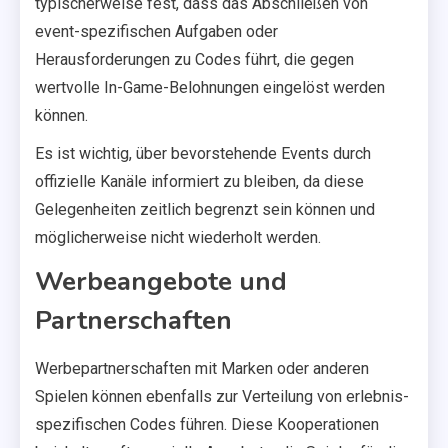
typischerweise fest, dass das Abschließen von
event-spezifischen Aufgaben oder
Herausforderungen zu Codes führt, die gegen
wertvolle In-Game-Belohnungen eingelöst werden
können.
Es ist wichtig, über bevorstehende Events durch
offizielle Kanäle informiert zu bleiben, da diese
Gelegenheiten zeitlich begrenzt sein können und
möglicherweise nicht wiederholt werden.
Werbeangebote und
Partnerschaften
Werbepartnerschaften mit Marken oder anderen
Spielen können ebenfalls zur Verteilung von erlebnis-
spezifischen Codes führen. Diese Kooperationen