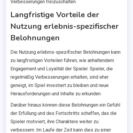
Verbesserungen freizuschalten.
Langfristige Vorteile der
Nutzung erlebnis-spezifischer
Belohnungen
Die Nutzung erlebnis-spezifischer Belohnungen kann
zu langfristigen Vorteilen führen, wie anhaltendem
Engagement und Loyalität der Spieler. Spieler, die
regelmäßig Verbesserungen erhalten, sind eher
geneigt, im Spiel investiert zu bleiben und neue
Herausforderungen und Inhalte zu erkunden.
Darüber hinaus können diese Belohnungen ein Gefühl
der Erfüllung und des Fortschritts schaffen, das die
Spieler motiviert, ihre Charaktere weiter zu
verbessern. Im Laufe der Zeit kann dies zu einer