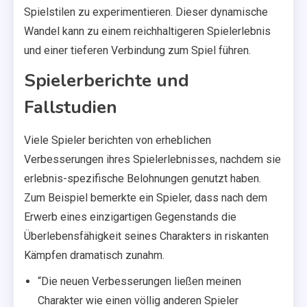
Spielstilen zu experimentieren. Dieser dynamische
Wandel kann zu einem reichhaltigeren Spielerlebnis
und einer tieferen Verbindung zum Spiel führen.
Spielerberichte und
Fallstudien
Viele Spieler berichten von erheblichen
Verbesserungen ihres Spielerlebnisses, nachdem sie
erlebnis-spezifische Belohnungen genutzt haben.
Zum Beispiel bemerkte ein Spieler, dass nach dem
Erwerb eines einzigartigen Gegenstands die
Überlebensfähigkeit seines Charakters in riskanten
Kämpfen dramatisch zunahm.
“Die neuen Verbesserungen ließen meinen
Charakter wie einen völlig anderen Spieler