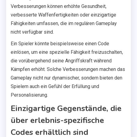
Verbesserungen können erhöhte Gesundheit,
verbesserte Waffenfertigkeiten oder einzigartige
Fähigkeiten umfassen, die im regulären Gameplay
nicht verfügbar sind.
Ein Spieler könnte beispielsweise einen Code
einlösen, um eine spezielle Fähigkeit freizuschalten,
die vorübergehend seine Angriffskraft während
Kämpfen erhöht. Solche Verbesserungen machen das
Gameplay nicht nur dynamischer, sondern bieten den
Spielern auch ein Gefühl der Erfüllung und
Personalisierung.
Einzigartige Gegenstände, die
über erlebnis-spezifische
Codes erhältlich sind