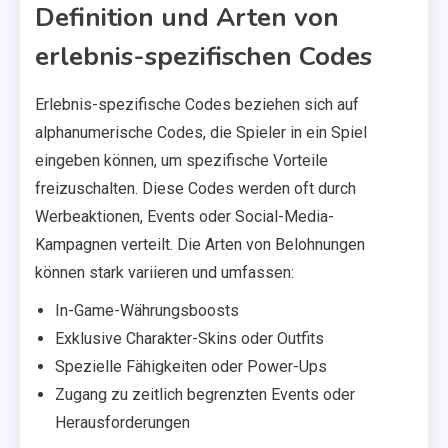
Definition und Arten von
erlebnis-spezifischen Codes
Erlebnis-spezifische Codes beziehen sich auf
alphanumerische Codes, die Spieler in ein Spiel
eingeben können, um spezifische Vorteile
freizuschalten. Diese Codes werden oft durch
Werbeaktionen, Events oder Social-Media-
Kampagnen verteilt. Die Arten von Belohnungen
können stark variieren und umfassen:
In-Game-Währungsboosts
Exklusive Charakter-Skins oder Outfits
Spezielle Fähigkeiten oder Power-Ups
Zugang zu zeitlich begrenzten Events oder
Herausforderungen