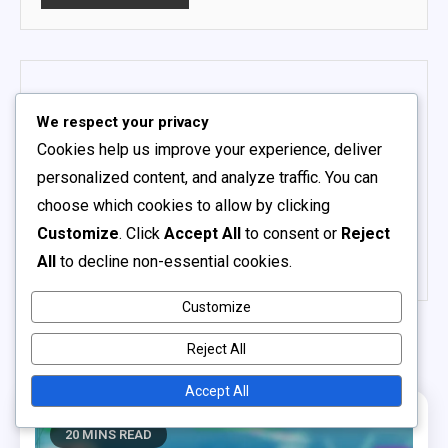
We respect your privacy
LENA MÜLLER
Cookies help us improve your experience, deliver
Lena Müller ist eine leidenschaftliche Gaming-
personalized content, and analyze traffic. You can
Autorin, die sich auf die neuesten Roblox-
choose which cookies to allow by clicking
Entwicklungen und Promo-Codes spezialisiert
Customize
. Click
Accept All
to consent or
Reject
hat.
All
to decline non-essential cookies.
Customize
Related Posts
Reject All
Accept All
20 MINS READ