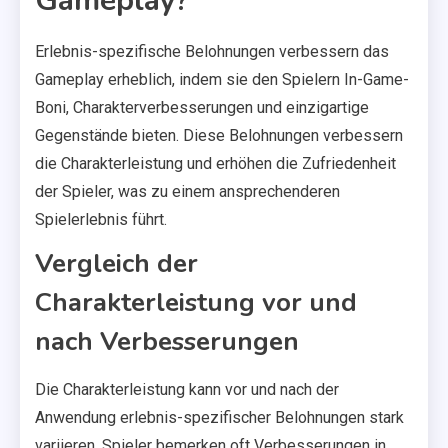
Gameplay?
Erlebnis-spezifische Belohnungen verbessern das
Gameplay erheblich, indem sie den Spielern In-Game-
Boni, Charakterverbesserungen und einzigartige
Gegenstände bieten. Diese Belohnungen verbessern
die Charakterleistung und erhöhen die Zufriedenheit
der Spieler, was zu einem ansprechenderen
Spielerlebnis führt.
Vergleich der
Charakterleistung vor und
nach Verbesserungen
Die Charakterleistung kann vor und nach der
Anwendung erlebnis-spezifischer Belohnungen stark
variieren. Spieler bemerken oft Verbesserungen in