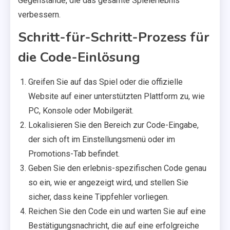
Gegenstände, die das gesamte Spielerlebnis
verbessern.
Schritt-für-Schritt-Prozess für
die Code-Einlösung
Greifen Sie auf das Spiel oder die offizielle
Website auf einer unterstützten Plattform zu, wie
PC, Konsole oder Mobilgerät.
Lokalisieren Sie den Bereich zur Code-Eingabe,
der sich oft im Einstellungsmenü oder im
Promotions-Tab befindet.
Geben Sie den erlebnis-spezifischen Code genau
so ein, wie er angezeigt wird, und stellen Sie
sicher, dass keine Tippfehler vorliegen.
Reichen Sie den Code ein und warten Sie auf eine
Bestätigungsnachricht, die auf eine erfolgreiche