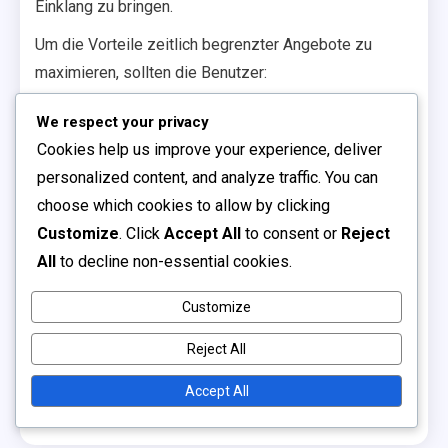
Einklang zu bringen.
Um die Vorteile zeitlich begrenzter Angebote zu
maximieren, sollten die Benutzer:
Den tatsächlichen Wert des Angebots vor dem
We respect your privacy
Kauf bewerten.
Cookies help us improve your experience, deliver
Erinnerungen für den Ablauf von Angeboten setzen,
personalized content, and analyze traffic. You can
um Last-Minute-Entscheidungen zu vermeiden.
choose which cookies to allow by clicking
Häufige Fallstricke vermeiden, wie das Übersehen
Customize
. Click
Accept All
to consent or
Reject
von Bedingungen, die für das Angebot gelten
All
to decline non-essential cookies.
können.
Customize
Durch das Verständnis der Auswirkungen zeitlich
begrenzter Angebote können die Benutzer informierte
Reject All
Entscheidungen treffen, die ihr Gesamterlebnis
Accept All
verbessern.