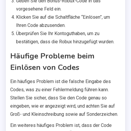
Geben Sie den Bonus-Robux-Code in das
vorgesehene Feld ein.
Klicken Sie auf die Schaltfläche “Einlösen”, um
Ihren Code abzusenden.
Überprüfen Sie Ihr Kontoguthaben, um zu
bestätigen, dass die Robux hinzugefügt wurden.
Häufige Probleme beim
Einlösen von Codes
Ein häufiges Problem ist die falsche Eingabe des
Codes, was zu einer Fehlermeldung führen kann.
Stellen Sie sicher, dass Sie den Code genau so
eingeben, wie er angezeigt wird, und achten Sie auf
Groß- und Kleinschreibung sowie auf Sonderzeichen.
Ein weiteres häufiges Problem ist, dass der Code