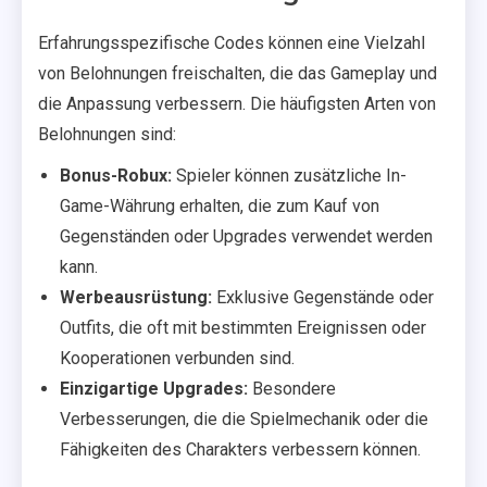
Erfahrungsspezifische Codes können eine Vielzahl
von Belohnungen freischalten, die das Gameplay und
die Anpassung verbessern. Die häufigsten Arten von
Belohnungen sind:
Bonus-Robux:
Spieler können zusätzliche In-
Game-Währung erhalten, die zum Kauf von
Gegenständen oder Upgrades verwendet werden
kann.
Werbeausrüstung:
Exklusive Gegenstände oder
Outfits, die oft mit bestimmten Ereignissen oder
Kooperationen verbunden sind.
Einzigartige Upgrades:
Besondere
Verbesserungen, die die Spielmechanik oder die
Fähigkeiten des Charakters verbessern können.