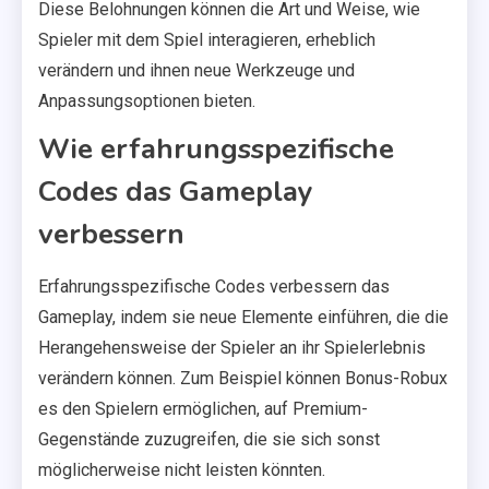
Diese Belohnungen können die Art und Weise, wie
Spieler mit dem Spiel interagieren, erheblich
verändern und ihnen neue Werkzeuge und
Anpassungsoptionen bieten.
Wie erfahrungsspezifische
Codes das Gameplay
verbessern
Erfahrungsspezifische Codes verbessern das
Gameplay, indem sie neue Elemente einführen, die die
Herangehensweise der Spieler an ihr Spielerlebnis
verändern können. Zum Beispiel können Bonus-Robux
es den Spielern ermöglichen, auf Premium-
Gegenstände zuzugreifen, die sie sich sonst
möglicherweise nicht leisten könnten.