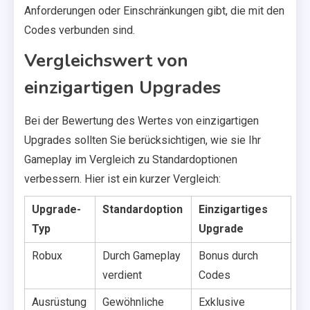
Anforderungen oder Einschränkungen gibt, die mit den
Codes verbunden sind.
Vergleichswert von
einzigartigen Upgrades
Bei der Bewertung des Wertes von einzigartigen
Upgrades sollten Sie berücksichtigen, wie sie Ihr
Gameplay im Vergleich zu Standardoptionen
verbessern. Hier ist ein kurzer Vergleich:
Upgrade-
Standardoption
Einzigartiges
Typ
Upgrade
Robux
Durch Gameplay
Bonus durch
verdient
Codes
Ausrüstung
Gewöhnliche
Exklusive