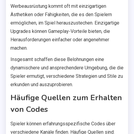
Werbeausrüstung kommt oft mit einzigartigen
Ästhetiken oder Fähigkeiten, die es den Spielern
ermöglichen, im Spiel herauszustechen. Einzigartige
Upgrades können Gameplay-Vorteile bieten, die
Herausforderungen einfacher oder angenehmer
machen.
Insgesamt schaffen diese Belohnungen eine
dynamischere und ansprechendere Umgebung, die die
Spieler ermutigt, verschiedene Strategien und Stile zu
erkunden und auszuprobieren.
Häufige Quellen zum Erhalten
von Codes
Spieler können erfahrungsspezifische Codes über
verschiedene Kanäle finden. Häufige Quellen sind: