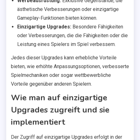
Werbeausrüstung:
Exklusive Gegenstände, die
ästhetische Verbesserungen oder einzigartige
Gameplay-Funktionen bieten können.
Einzigartige Upgrades:
Besondere Fähigkeiten
oder Verbesserungen, die die Fähigkeiten oder die
Leistung eines Spielers im Spiel verbessern.
Jedes dieser Upgrades kann erhebliche Vorteile
bieten, wie erhöhte Anpassungsoptionen, verbesserte
Spielmechaniken oder sogar wettbewerbliche
Vorteile gegenüber anderen Spielern.
Wie man auf einzigartige
Upgrades zugreift und sie
implementiert
Der Zugriff auf einzigartige Upgrades erfolgt in der