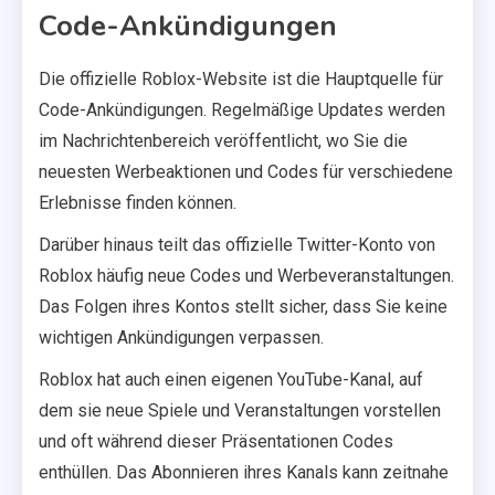
Code-Ankündigungen
Die offizielle Roblox-Website ist die Hauptquelle für
Code-Ankündigungen. Regelmäßige Updates werden
im Nachrichtenbereich veröffentlicht, wo Sie die
neuesten Werbeaktionen und Codes für verschiedene
Erlebnisse finden können.
Darüber hinaus teilt das offizielle Twitter-Konto von
Roblox häufig neue Codes und Werbeveranstaltungen.
Das Folgen ihres Kontos stellt sicher, dass Sie keine
wichtigen Ankündigungen verpassen.
Roblox hat auch einen eigenen YouTube-Kanal, auf
dem sie neue Spiele und Veranstaltungen vorstellen
und oft während dieser Präsentationen Codes
enthüllen. Das Abonnieren ihres Kanals kann zeitnahe