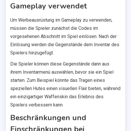
Gameplay verwendet
Um Werbeausrüstung im Gameplay zu verwenden,
müssen die Spieler zunächst die Codes im
vorgesehenen Abschnitt im Spiel einlösen. Nach der
Einlösung werden die Gegenstände dem Inventar des
Spielers hinzugefügt.
Die Spieler können diese Gegenstände dann aus
ihrem Inventarmenü auswählen, bevor sie ein Spiel
starten. Zum Beispiel könnte das Tragen eines
speziellen Hutes einen visuellen Flair bieten, während
ein einzigartiger Waffenskin das Erlebnis des
Spielers verbessern kann.
Beschränkungen und
Einschränkungen bei