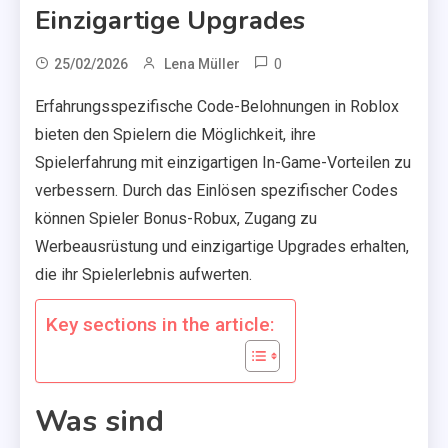
Einzigartige Upgrades
0
25/02/2026
Lena Müller
Erfahrungsspezifische Code-Belohnungen in Roblox
bieten den Spielern die Möglichkeit, ihre
Spielerfahrung mit einzigartigen In-Game-Vorteilen zu
verbessern. Durch das Einlösen spezifischer Codes
können Spieler Bonus-Robux, Zugang zu
Werbeausrüstung und einzigartige Upgrades erhalten,
die ihr Spielerlebnis aufwerten.
Key sections in the article:
Was sind