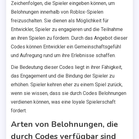
Zeichenfolgen, die Spieler eingeben können, um
Belohnungen innerhalb von Roblox-Spielen
freizuschalten. Sie dienen als Möglichkeit für
Entwickler, Spieler zu engagieren und die Teilnahme
an ihren Spielen zu fördern. Durch das Angebot dieser
Codes können Entwickler ein Gemeinschaftsgefühl
und Aufregung rund um ihre Erlebnisse schaffen.
Die Bedeutung dieser Codes liegt in ihrer Fähigkeit,
das Engagement und die Bindung der Spieler zu
erhöhen. Spieler kehren eher zu einem Spiel zurück,
wenn sie wissen, dass sie durch Codes Belohnungen
verdienen können, was eine loyale Spielerschaft
fördert.
Arten von Belohnungen, die
durch Codes verfügbar sind