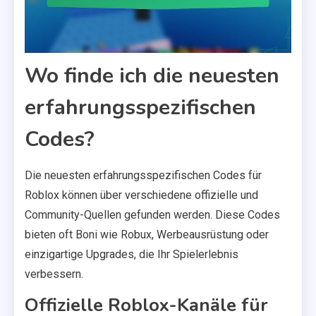
Wo finde ich die neuesten
erfahrungsspezifischen
Codes?
Die neuesten erfahrungsspezifischen Codes für
Roblox können über verschiedene offizielle und
Community-Quellen gefunden werden. Diese Codes
bieten oft Boni wie Robux, Werbeausrüstung oder
einzigartige Upgrades, die Ihr Spielerlebnis
verbessern.
Offizielle Roblox-Kanäle für