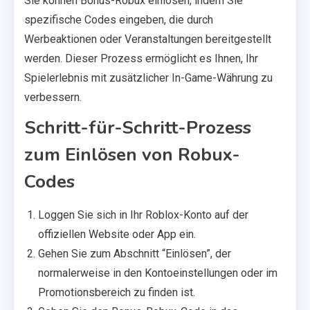
Sie können Bonus-Robux einlösen, indem Sie
spezifische Codes eingeben, die durch
Werbeaktionen oder Veranstaltungen bereitgestellt
werden. Dieser Prozess ermöglicht es Ihnen, Ihr
Spielerlebnis mit zusätzlicher In-Game-Währung zu
verbessern.
Schritt-für-Schritt-Prozess
zum Einlösen von Robux-
Codes
Loggen Sie sich in Ihr Roblox-Konto auf der
offiziellen Website oder App ein.
Gehen Sie zum Abschnitt “Einlösen”, der
normalerweise in den Kontoeinstellungen oder im
Promotionsbereich zu finden ist.