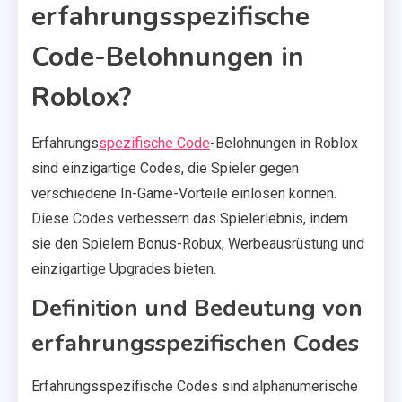
erfahrungsspezifische
Code-Belohnungen in
Roblox?
Erfahrungs
spezifische Code
-Belohnungen in Roblox
sind einzigartige Codes, die Spieler gegen
verschiedene In-Game-Vorteile einlösen können.
Diese Codes verbessern das Spielerlebnis, indem
sie den Spielern Bonus-Robux, Werbeausrüstung und
einzigartige Upgrades bieten.
Definition und Bedeutung von
erfahrungsspezifischen Codes
Erfahrungsspezifische Codes sind alphanumerische